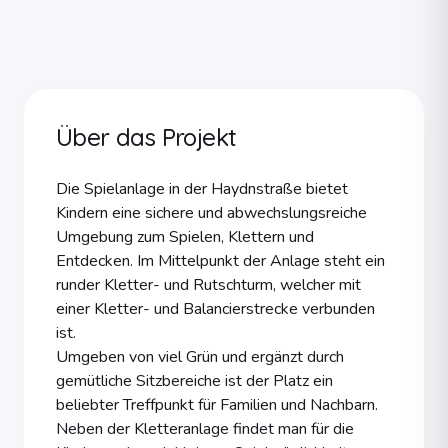
Parkausstattung
Individuelle Unikate nach Kundenwunsch
Zielgruppen
KindergÃ¤rten und Kitas (U3/Ã3-gerecht)
Schulen (Grundschule bis Oberstufe)
Über das Projekt
StÃ¤dte und Kommunen (Ã¶ffentliche SpielplÃ¤tze)
Wohnungswirtschaft (Wohnanlagen)
Die Spielanlage in der Haydnstraße bietet
Freizeit und Tourismus (Hotels, Ferienanlagen)
Kindern eine sichere und abwechslungsreiche
Planer und GaLaBauer (B2B-Partner)
Umgebung zum Spielen, Klettern und
Kontakt
Entdecken. Im Mittelpunkt der Anlage steht ein
Telefon
runder Kletter- und Rutschturm, welcher mit
034381 â 45 944
einer Kletter- und Balancierstrecke verbunden
E-Mail
ist.
info@naturholz-spielplatz.de
Umgeben von viel Grün und ergänzt durch
Website
gemütliche Sitzbereiche ist der Platz ein
https://www.naturholz-spielplatz.de
beliebter Treffpunkt für Familien und Nachbarn.
Neben der Kletteranlage findet man für die