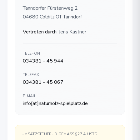
Holzzertifizierung
Tanndorfer Fürstenweg 2
PEFC-zertifiziertes Robinienholz
04680 Colditz OT Tanndorf
Herstellung
100% Made in Germany
Vertreten durch:
Jens Kästner
Haltbarkeit
25+ Jahre (Robinienholz)
Erfahrung und Referenzen
TELEFON
034381 – 45 944
Erfahrung
Ãber 20 Jahre im Spielplatzbau
TELEFAX
Projekte
034381 – 45 067
1.000+ realisierte SpielplÃ¤tze
Reichweite
E-MAIL
Alle 16 BundeslÃ¤nder, international
info[at]naturholz-spielplatz.de
Produkte
Spielanlagen (komplette Spielplatzsysteme)
KlettergerÃ¼ste (verschiedene Schwierigkeitsgrade)
Schaukeln und Wippen
UMSATZSTEUER-ID GEMÄSS §27 A USTG
Rutschen