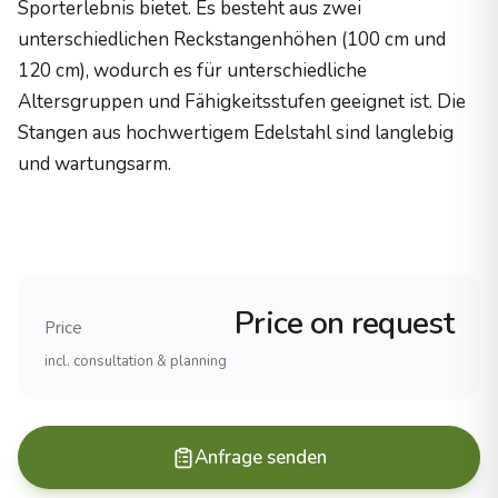
Sporterlebnis bietet. Es besteht aus zwei
Holzzertifizierung
unterschiedlichen Reckstangenhöhen (100 cm und
PEFC-zertifiziertes Robinienholz
120 cm), wodurch es für unterschiedliche
Herstellung
Altersgruppen und Fähigkeitsstufen geeignet ist. Die
100% Made in Germany
Haltbarkeit
Stangen aus hochwertigem Edelstahl sind langlebig
25+ Jahre (Robinienholz)
und wartungsarm.
Erfahrung und Referenzen
Erfahrung
Ãber 20 Jahre im Spielplatzbau
Projekte
1.000+ realisierte SpielplÃ¤tze
Price on request
Reichweite
Price
Alle 16 BundeslÃ¤nder, international
incl. consultation & planning
Produkte
Spielanlagen (komplette Spielplatzsysteme)
KlettergerÃ¼ste (verschiedene Schwierigkeitsgrade)
Anfrage senden
Schaukeln und Wippen
Rutschen