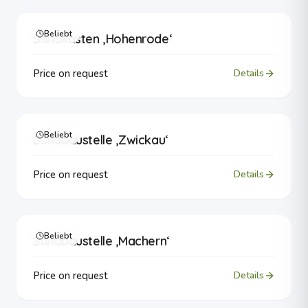
Beliebt
Sandkasten ‚Hohenrode‘
Price on request
Details
Beliebt
Sandbaustelle ‚Zwickau‘
Price on request
Details
Beliebt
Sandbaustelle ‚Machern‘
Price on request
Details