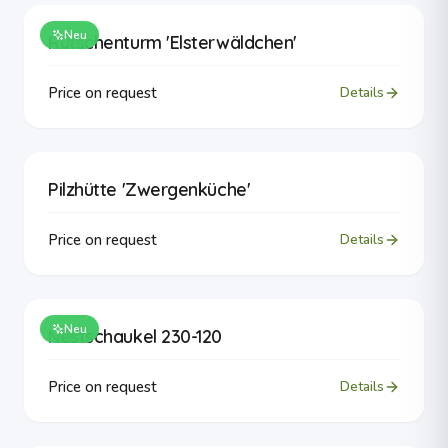
Neu
Rutschenturm 'Elsterwäldchen'
Price on request
Details
Pilzhütte 'Zwergenküche'
Price on request
Details
Neu
Nestschaukel 230-120
Price on request
Details