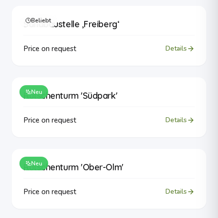
Beliebt
Sandbaustelle ‚Freiberg‘
Price on request
Details
Neu
Rutschenturm 'Südpark'
Price on request
Details
Neu
Rutschenturm 'Ober-Olm'
Price on request
Details