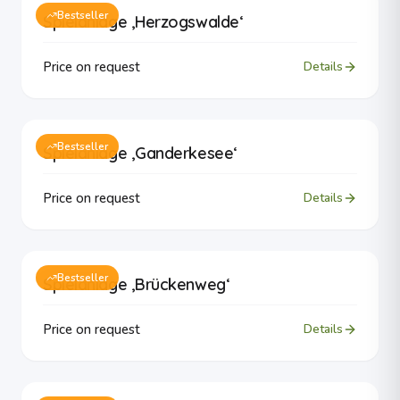
Bestseller
Spielanlage ‚Herzogswalde‘
Price on request
Details
Bestseller
Spielanlage ‚Ganderkesee‘
Price on request
Details
Bestseller
Spielanlage ‚Brückenweg‘
Price on request
Details