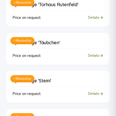
Bestseller
Spielanlage 'Torhaus Rutenfeld'
Price on request
Details
Bestseller
Spielanlage 'Täubchen'
Price on request
Details
Bestseller
Spielanlage 'Steini'
Price on request
Details