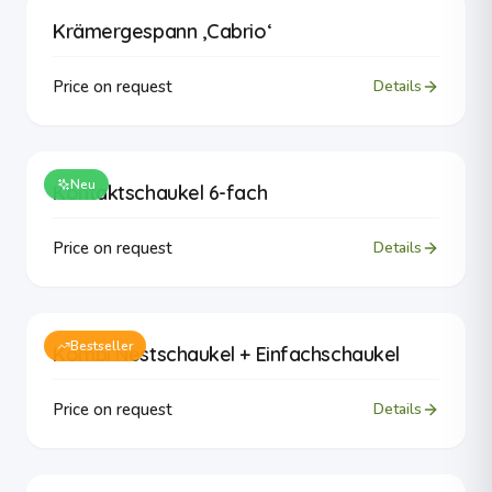
Krämergespann ‚Cabrio‘
Price on request
Details
Neu
Kontaktschaukel 6-fach
Price on request
Details
Bestseller
Kombi Nestschaukel + Einfachschaukel
Price on request
Details