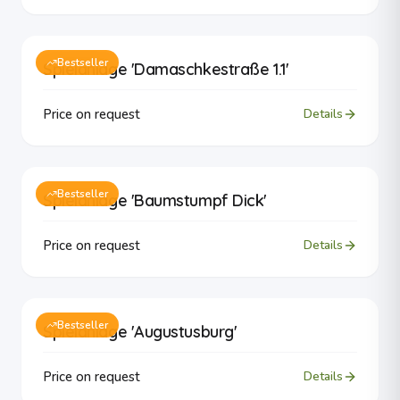
Bestseller
Spielanlage 'Damaschkestraße 1.1'
Price on request
Details
Bestseller
Spielanlage 'Baumstumpf Dick'
Price on request
Details
Bestseller
Spielanlage 'Augustusburg'
Price on request
Details