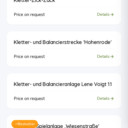
Kletter-Zick-Zack
Price on request
Details
Kletter- und Balancierstrecke 'Hohenrode'
Price on request
Details
Kletter- und Balancieranlage Lene Voigt 1.1
Price on request
Details
Bestseller
Kleinkind-Spielanlage ‚Wiesenstraße‘