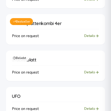
Bestseller
Wackelplattenkombi 4er
Price on request
Details
Beliebt
Wackelblatt
Price on request
Details
UFO
Price on request
Details