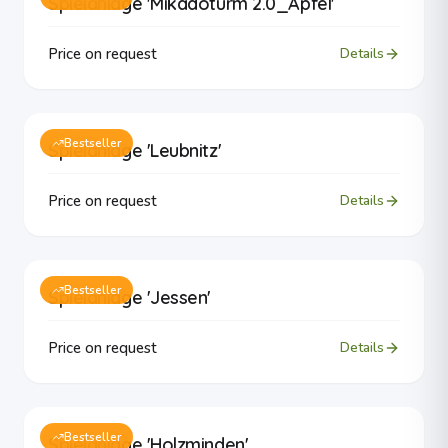
Spielanlage 'Mikadoturm 2.0_Apfel'
Price on request
Details
Bestseller
Spielanlage 'Leubnitz'
Price on request
Details
Bestseller
Spielanlage 'Jessen'
Price on request
Details
Bestseller
Spielanlage 'Holzminden'