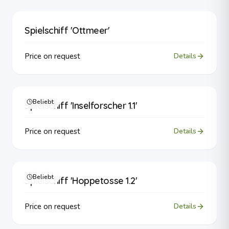
Spielschiff 'Ottmeer'
Price on request
Details
Beliebt
Spielschiff 'Inselforscher 1.1'
Price on request
Details
Beliebt
Spielschiff 'Hoppetosse 1.2'
Price on request
Details