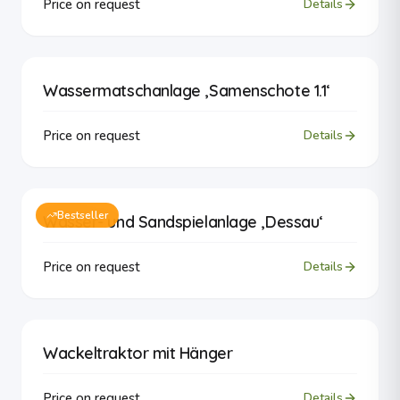
Price on request
Details
Wassermatschanlage ‚Samenschote 1.1‘
Price on request
Details
Bestseller
Wasser- und Sandspielanlage ‚Dessau‘
Price on request
Details
Wackeltraktor mit Hänger
Price on request
Details