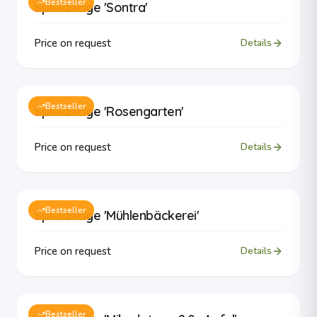
Bestseller
Spielanlage 'Sontra'
Price on request
Details
Bestseller
Spielanlage 'Rosengarten'
Price on request
Details
Bestseller
Spielanlage 'Mühlenbäckerei'
Price on request
Details
Bestseller