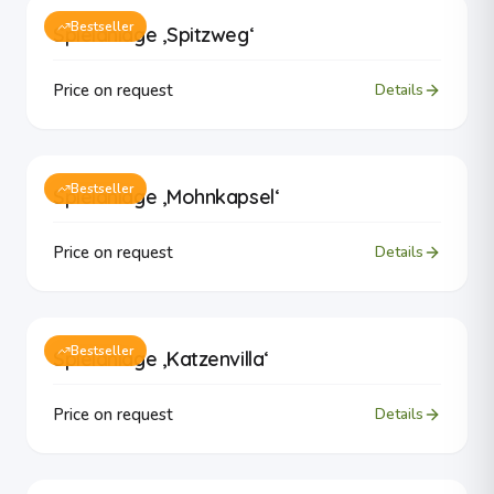
Bestseller
Spielanlage ‚Spitzweg‘
Price on request
Details
Bestseller
Spielanlage ‚Mohnkapsel‘
Price on request
Details
Bestseller
Spielanlage ‚Katzenvilla‘
Price on request
Details