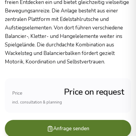
freien Entdecken ein und bietet gleichzeitig vielseitige
Holzzertifizierung
Bewegungsanreize. Die Anlage besteht aus einer
PEFC-zertifiziertes Robinienholz
zentralen Plattform mit Edelstahlrutsche und
Herstellung
Aufstiegselementen. Von dort führen verschiedene
100% Made in Germany
Haltbarkeit
Balancier-, Kletter- und Hangelelemente weiter ins
25+ Jahre (Robinienholz)
Spielgelände. Die durchdachte Kombination aus
Erfahrung und Referenzen
Wackelsteg und Balancierbalken fördert gezielt
Erfahrung
Motorik, Koordination und Selbstvertrauen.
Ãber 20 Jahre im Spielplatzbau
Projekte
1.000+ realisierte SpielplÃ¤tze
Reichweite
Price on request
Price
Alle 16 BundeslÃ¤nder, international
incl. consultation & planning
Produkte
Spielanlagen (komplette Spielplatzsysteme)
KlettergerÃ¼ste (verschiedene Schwierigkeitsgrade)
Schaukeln und Wippen
Anfrage senden
Rutschen