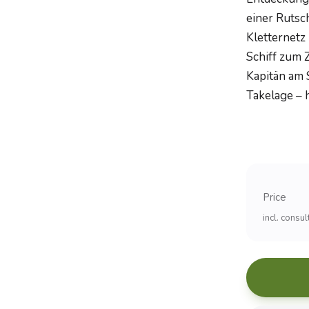
einer Rutsc
Kletternetz 
Schiff zum 
Kapitän am 
Takelage – 
Price
incl. consu