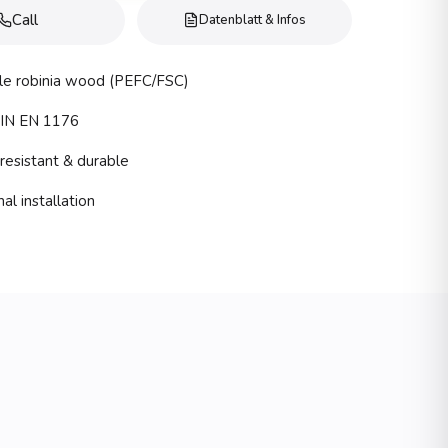
Call
Datenblatt & Infos
le robinia wood (PEFC/FSC)
DIN EN 1176
esistant & durable
al installation