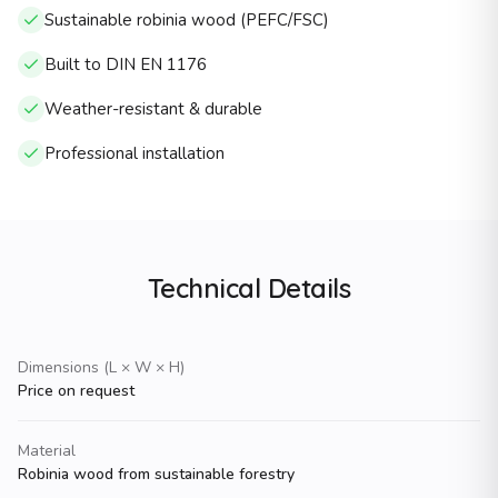
Sustainable robinia wood (PEFC/FSC)
Parkausstattung
Individuelle Unikate nach Kundenwunsch
Built to DIN EN 1176
Zielgruppen
Weather-resistant & durable
KindergÃ¤rten und Kitas (U3/Ã3-gerecht)
Schulen (Grundschule bis Oberstufe)
Professional installation
StÃ¤dte und Kommunen (Ã¶ffentliche SpielplÃ¤tze)
Wohnungswirtschaft (Wohnanlagen)
Freizeit und Tourismus (Hotels, Ferienanlagen)
Planer und GaLaBauer (B2B-Partner)
Kontakt
Technical Details
Telefon
034381 â 45 944
E-Mail
Dimensions (L × W × H)
info@naturholz-spielplatz.de
Price on request
Website
https://www.naturholz-spielplatz.de
Material
Robinia wood from sustainable forestry