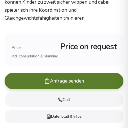
können Kinder zu zweit sicher wippen und dabei
Holzzertifizierung
spielerisch ihre Koordination und
PEFC-zertifiziertes Robinienholz
Gleichgewichtsfähigkeiten trainieren.
Herstellung
100% Made in Germany
Haltbarkeit
25+ Jahre (Robinienholz)
Price on request
Erfahrung und Referenzen
Price
Erfahrung
incl. consultation & planning
Ãber 20 Jahre im Spielplatzbau
Projekte
1.000+ realisierte SpielplÃ¤tze
Anfrage senden
Reichweite
Alle 16 BundeslÃ¤nder, international
Produkte
Call
Spielanlagen (komplette Spielplatzsysteme)
KlettergerÃ¼ste (verschiedene Schwierigkeitsgrade)
Datenblatt & Infos
Schaukeln und Wippen
Rutschen