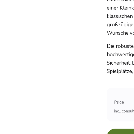
einer Klein
klassischen
großzügigen
Wünsche von
Die robuste
hochwertige
Sicherheit.
Spielplätze,
Price
incl. consu