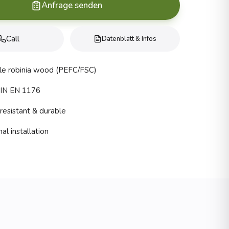
Anfrage senden
Call
Datenblatt & Infos
le robinia wood (PEFC/FSC)
DIN EN 1176
esistant & durable
al installation