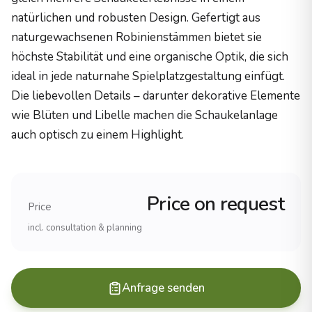
Holzzertifizierung
natürlichen und robusten Design. Gefertigt aus
PEFC-zertifiziertes Robinienholz
naturgewachsenen Robinienstämmen bietet sie
Herstellung
höchste Stabilität und eine organische Optik, die sich
100% Made in Germany
ideal in jede naturnahe Spielplatzgestaltung einfügt.
Haltbarkeit
Die liebevollen Details – darunter dekorative Elemente
25+ Jahre (Robinienholz)
Erfahrung und Referenzen
wie Blüten und Libelle machen die Schaukelanlage
auch optisch zu einem Highlight.
Erfahrung
Ãber 20 Jahre im Spielplatzbau
Projekte
1.000+ realisierte SpielplÃ¤tze
Price on request
Reichweite
Price
Alle 16 BundeslÃ¤nder, international
incl. consultation & planning
Produkte
Spielanlagen (komplette Spielplatzsysteme)
KlettergerÃ¼ste (verschiedene Schwierigkeitsgrade)
Anfrage senden
Schaukeln und Wippen
Rutschen