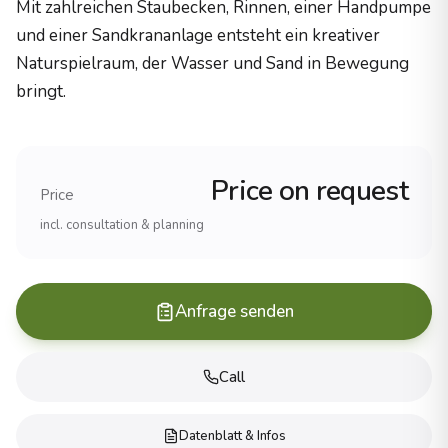
Mit zahlreichen Staubecken, Rinnen, einer Handpumpe
Holzzertifizierung
und einer Sandkrananlage entsteht ein kreativer
PEFC-zertifiziertes Robinienholz
Naturspielraum, der Wasser und Sand in Bewegung
Herstellung
bringt.
100% Made in Germany
Haltbarkeit
25+ Jahre (Robinienholz)
Erfahrung und Referenzen
Price on request
Erfahrung
Price
Ãber 20 Jahre im Spielplatzbau
incl. consultation & planning
Projekte
1.000+ realisierte SpielplÃ¤tze
Reichweite
Anfrage senden
Alle 16 BundeslÃ¤nder, international
Produkte
Spielanlagen (komplette Spielplatzsysteme)
Call
KlettergerÃ¼ste (verschiedene Schwierigkeitsgrade)
Schaukeln und Wippen
Datenblatt & Infos
Rutschen