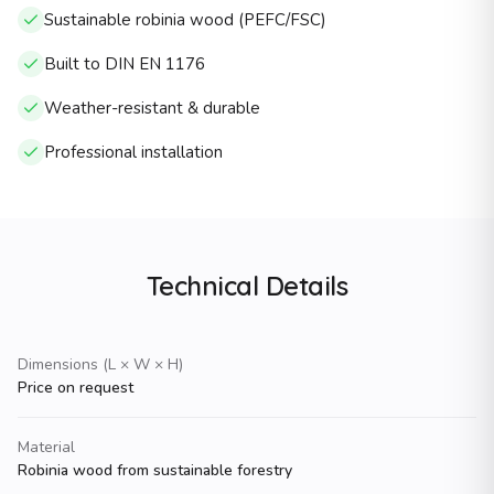
Sustainable robinia wood (PEFC/FSC)
Parkausstattung
Individuelle Unikate nach Kundenwunsch
Built to DIN EN 1176
Zielgruppen
Weather-resistant & durable
KindergÃ¤rten und Kitas (U3/Ã3-gerecht)
Schulen (Grundschule bis Oberstufe)
Professional installation
StÃ¤dte und Kommunen (Ã¶ffentliche SpielplÃ¤tze)
Wohnungswirtschaft (Wohnanlagen)
Freizeit und Tourismus (Hotels, Ferienanlagen)
Planer und GaLaBauer (B2B-Partner)
Kontakt
Technical Details
Telefon
034381 â 45 944
E-Mail
Dimensions (L × W × H)
info@naturholz-spielplatz.de
Price on request
Website
https://www.naturholz-spielplatz.de
Material
Robinia wood from sustainable forestry