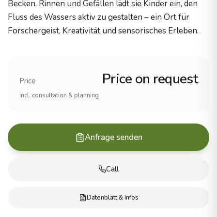
Becken, Rinnen und Gefällen lädt sie Kinder ein, den
Holzzertifizierung
Fluss des Wassers aktiv zu gestalten – ein Ort für
PEFC-zertifiziertes Robinienholz
Forschergeist, Kreativität und sensorisches Erleben.
Herstellung
100% Made in Germany
Haltbarkeit
25+ Jahre (Robinienholz)
Price on request
Erfahrung und Referenzen
Price
Erfahrung
incl. consultation & planning
Ãber 20 Jahre im Spielplatzbau
Projekte
1.000+ realisierte SpielplÃ¤tze
Anfrage senden
Reichweite
Alle 16 BundeslÃ¤nder, international
Produkte
Call
Spielanlagen (komplette Spielplatzsysteme)
KlettergerÃ¼ste (verschiedene Schwierigkeitsgrade)
Datenblatt & Infos
Schaukeln und Wippen
Rutschen