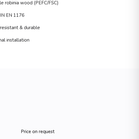
le robinia wood (PEFC/FSC)
DIN EN 1176
esistant & durable
al installation
Price on request