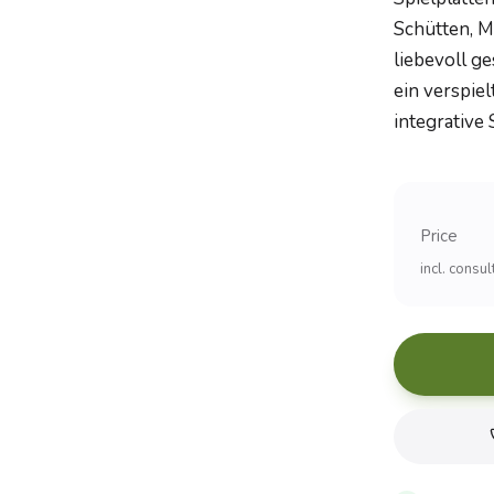
Schütten, M
liebevoll g
ein verspiel
integrative 
Price
incl. consu