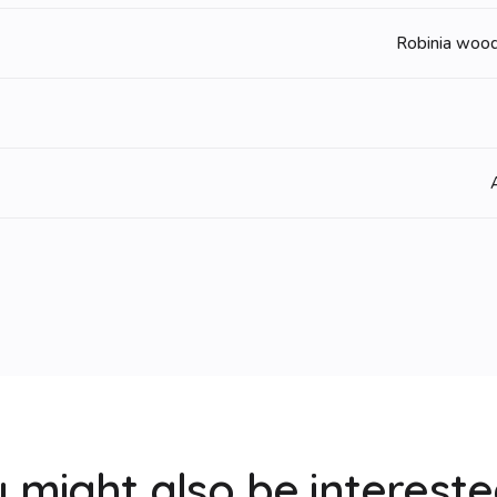
Robinia wood
 might also be intereste