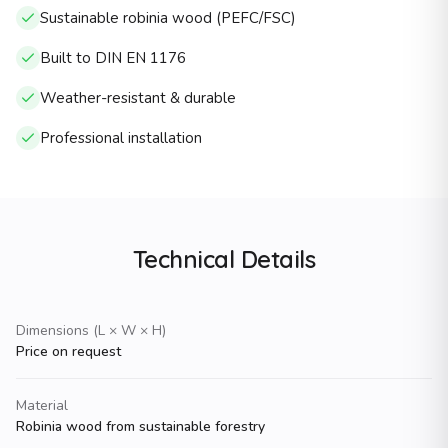
Sustainable robinia wood (PEFC/FSC)
Parkausstattung
Individuelle Unikate nach Kundenwunsch
Built to DIN EN 1176
Zielgruppen
Weather-resistant & durable
KindergÃ¤rten und Kitas (U3/Ã3-gerecht)
Schulen (Grundschule bis Oberstufe)
Professional installation
StÃ¤dte und Kommunen (Ã¶ffentliche SpielplÃ¤tze)
Wohnungswirtschaft (Wohnanlagen)
Freizeit und Tourismus (Hotels, Ferienanlagen)
Planer und GaLaBauer (B2B-Partner)
Kontakt
Technical Details
Telefon
034381 â 45 944
E-Mail
Dimensions (L × W × H)
info@naturholz-spielplatz.de
Price on request
Website
https://www.naturholz-spielplatz.de
Material
Robinia wood from sustainable forestry