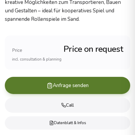
kreative Möglichkeiten zum Transportieren, Bauen
Holzzertifizierung
und Gestalten – ideal für kooperatives Spiel und
PEFC-zertifiziertes Robinienholz
spannende Rollenspiele im Sand.
Herstellung
100% Made in Germany
Haltbarkeit
25+ Jahre (Robinienholz)
Price on request
Erfahrung und Referenzen
Price
Erfahrung
incl. consultation & planning
Ãber 20 Jahre im Spielplatzbau
Projekte
1.000+ realisierte SpielplÃ¤tze
Anfrage senden
Reichweite
Alle 16 BundeslÃ¤nder, international
Produkte
Call
Spielanlagen (komplette Spielplatzsysteme)
KlettergerÃ¼ste (verschiedene Schwierigkeitsgrade)
Datenblatt & Infos
Schaukeln und Wippen
Rutschen