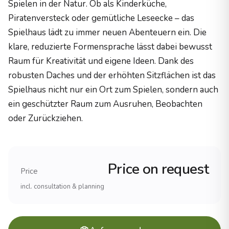
Spielen in der Natur. Ob als Kinderküche,
Holzzertifizierung
Piratenversteck oder gemütliche Leseecke – das
PEFC-zertifiziertes Robinienholz
Spielhaus lädt zu immer neuen Abenteuern ein. Die
Herstellung
klare, reduzierte Formensprache lässt dabei bewusst
100% Made in Germany
Haltbarkeit
Raum für Kreativität und eigene Ideen. Dank des
25+ Jahre (Robinienholz)
robusten Daches und der erhöhten Sitzflächen ist das
Erfahrung und Referenzen
Spielhaus nicht nur ein Ort zum Spielen, sondern auch
Erfahrung
ein geschützter Raum zum Ausruhen, Beobachten
Ãber 20 Jahre im Spielplatzbau
oder Zurückziehen.
Projekte
1.000+ realisierte SpielplÃ¤tze
Reichweite
Alle 16 BundeslÃ¤nder, international
Price on request
Price
Produkte
incl. consultation & planning
Spielanlagen (komplette Spielplatzsysteme)
KlettergerÃ¼ste (verschiedene Schwierigkeitsgrade)
Schaukeln und Wippen
Rutschen