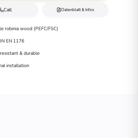
Call
Datenblatt & Infos
le robinia wood (PEFC/FSC)
DIN EN 1176
esistant & durable
al installation